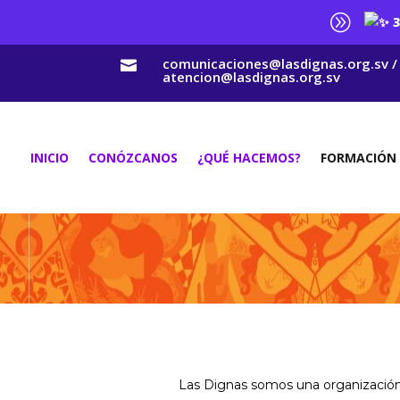
A
3
comunicaciones@lasdignas.org.sv /

atencion@lasdignas.org.sv
INICIO
CONÓZCANOS
¿QUÉ HACEMOS?
FORMACIÓN
Las Dignas somos una organización p