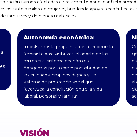
sociación fuimos afectadas directamente por el conflicto arma
esos junto a miles de mujeres, brindando apoyo terapéutico que 
 de familiares y de bienes materiales.
Autonomía económica:
M
Impulsamos la propuesta de la economía
Co
 a
feminista para visibilizar el aporte de las
gé
mujeres al sistema económico.
qu
des
Abogamos por la corresponsabilidad en
co
los cuidados, empleos dignos y un
de
sistema de protección social que
ab
favorezca la conciliación entre la vida
cl
laboral, personal y familiar.
so
VISIÓN