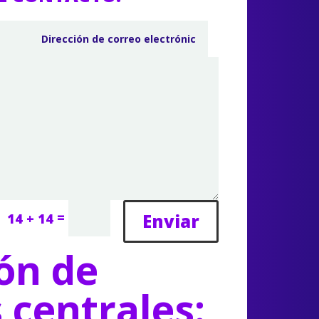
=
Enviar
14 + 14
ón de
s centrales: