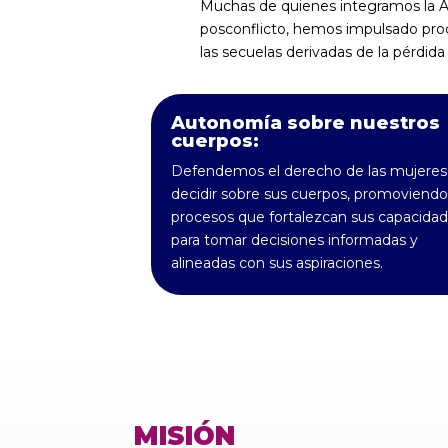
Muchas de quienes integramos la A
posconflicto, hemos impulsado proc
las secuelas derivadas de la pérdida
Autonomía sobre nuestros
cuerpos:
Defendemos el derecho de las mujeres
decidir sobre sus cuerpos, promoviendo
procesos que fortalezcan sus capacida
para tomar decisiones informadas y
alineadas con sus aspiraciones.
MISIÓN