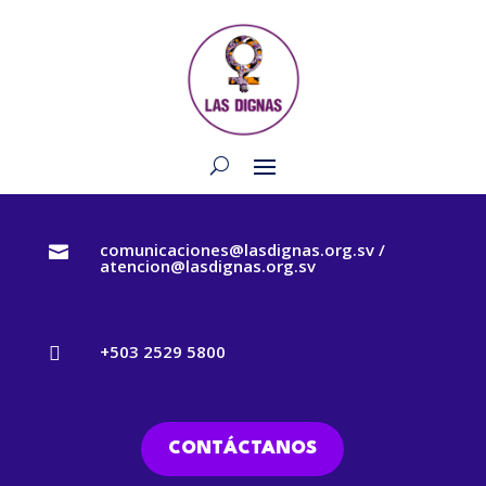
comunicaciones@lasdignas.org.sv /

atencion@lasdignas.org.sv
+503 2529 5800

CONTÁCTANOS