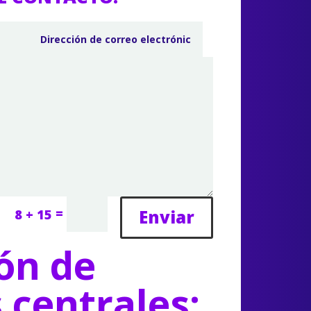
=
Enviar
8 + 15
ón de
s centrales: