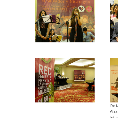
De i
Gato
Inte