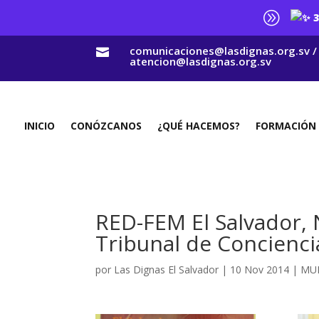
A
3
comunicaciones@lasdignas.org.sv /

atencion@lasdignas.org.sv
INICIO
CONÓZCANOS
¿QUÉ HACEMOS?
FORMACIÓN
RED-FEM El Salvador, 
Tribunal de Concienci
por
Las Dignas El Salvador
|
10 Nov 2014
|
MU