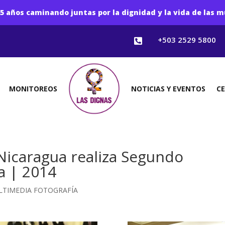
5 años caminando juntas por la dignidad y la vida de las m
+503 2529 5800

MONITOREOS
NOTICIAS Y EVENTOS
C
Nicaragua realiza Segundo
a | 2014
LTIMEDIA FOTOGRAFÍA