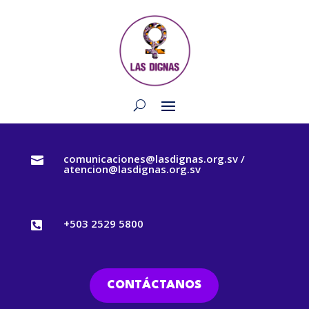
comunicaciones@lasdignas.org.sv /

atencion@lasdignas.org.sv
+503 2529 5800

CONTÁCTANOS