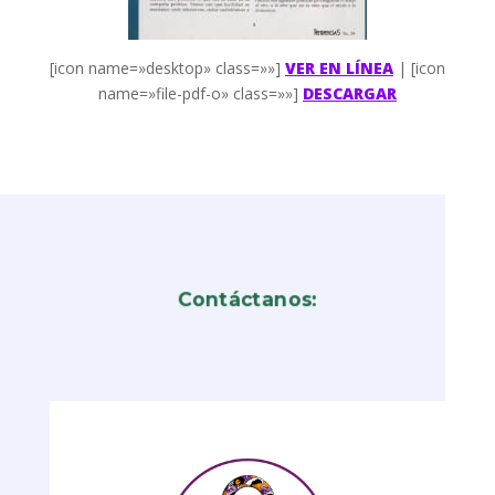
[icon name=»desktop» class=»»]
VER EN LÍNEA
| [icon
name=»file-pdf-o» class=»»]
DESCARGAR
Contáctanos: