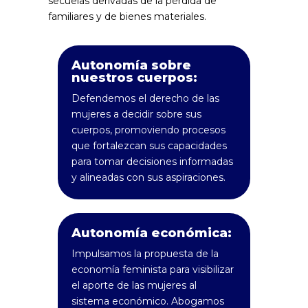
secuelas derivadas de la pérdida de
familiares y de bienes materiales.
Autonomía sobre
nuestros cuerpos:
Defendemos el derecho de las
mujeres a decidir sobre sus
cuerpos, promoviendo procesos
que fortalezcan sus capacidades
para tomar decisiones informadas
y alineadas con sus aspiraciones.
Autonomía económica:
Impulsamos la propuesta de la
economía feminista para visibilizar
el aporte de las mujeres al
sistema económico. Abogamos