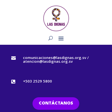
comunicaciones@lasdignas.org.sv /

atencion@lasdignas.org.sv
+503 2529 5800

CONTÁCTANOS