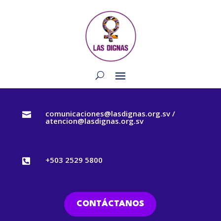
comunicaciones@lasdignas.org.sv /

atencion@lasdignas.org.sv
+503 2529 5800

CONTÁCTANOS