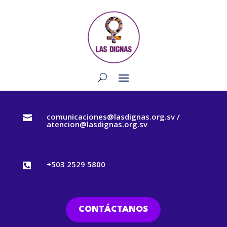
comunicaciones@lasdignas.org.sv /

atencion@lasdignas.org.sv
+503 2529 5800

CONTÁCTANOS