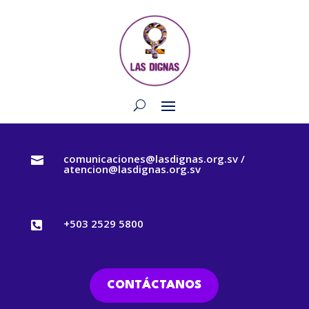
comunicaciones@lasdignas.org.sv /

atencion@lasdignas.org.sv
+503 2529 5800

CONTÁCTANOS