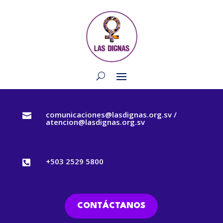
comunicaciones@lasdignas.org.sv /

atencion@lasdignas.org.sv
+503 2529 5800

CONTÁCTANOS