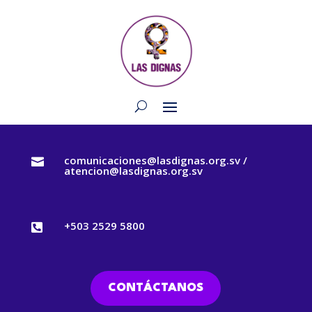
comunicaciones@lasdignas.org.sv /

atencion@lasdignas.org.sv
+503 2529 5800

CONTÁCTANOS