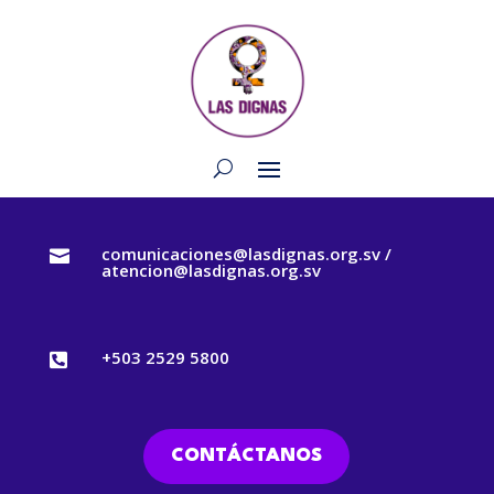
comunicaciones@lasdignas.org.sv /

atencion@lasdignas.org.sv
+503 2529 5800

CONTÁCTANOS