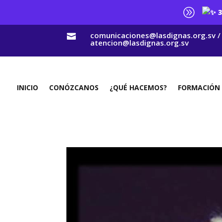
A
3
comunicaciones@lasdignas.org.sv /

atencion@lasdignas.org.sv
INICIO
CONÓZCANOS
¿QUÉ HACEMOS?
FORMACIÓN