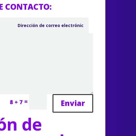
E CONTACTO:
=
Enviar
8 + 7
ón de