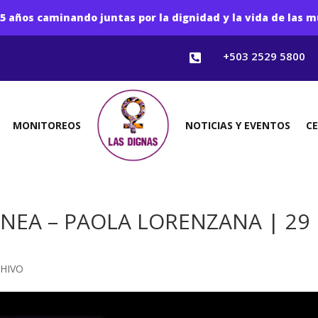
5 años caminando juntas por la dignidad y la vida de las m
+503 2529 5800

MONITOREOS
NOTICIAS Y EVENTOS
C
EA – PAOLA LORENZANA | 29
HIVO