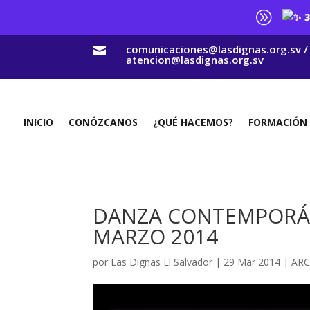
A
3
comunicaciones@lasdignas.org.sv /

atencion@lasdignas.org.sv
INICIO
CONÓZCANOS
¿QUÉ HACEMOS?
FORMACIÓN
DANZA CONTEMPORÁN
MARZO 2014
por
Las Dignas El Salvador
|
29 Mar 2014
|
ARC