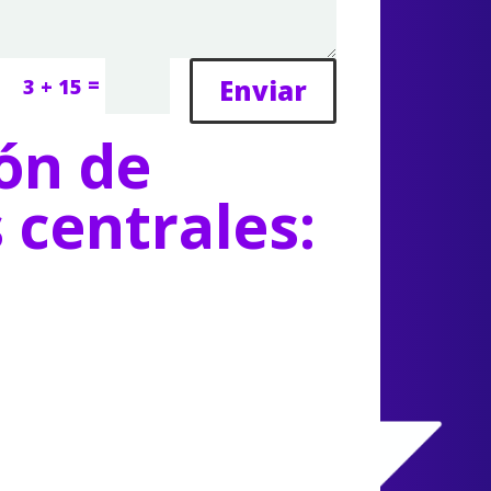
=
Enviar
3 + 15
ón de
s centrales: