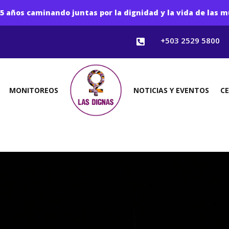
5 años caminando juntas por la dignidad y la vida de las m
+503 2529 5800

MONITOREOS
NOTICIAS Y EVENTOS
C