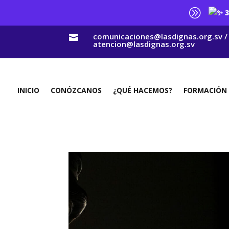
A
3
comunicaciones@lasdignas.org.sv /

atencion@lasdignas.org.sv
INICIO
CONÓZCANOS
¿QUÉ HACEMOS?
FORMACIÓN