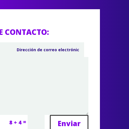
E CONTACTO:
=
Enviar
8 + 4