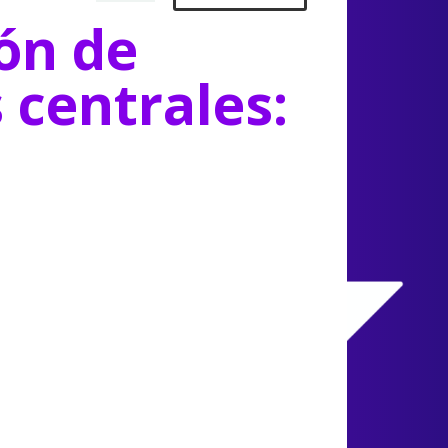
ón de
s centrales: