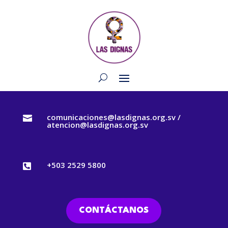
comunicaciones@lasdignas.org.sv /

atencion@lasdignas.org.sv
+503 2529 5800

CONTÁCTANOS