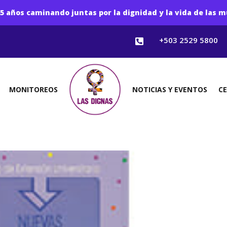
5 años caminando juntas por la dignidad y la vida de las m
+503 2529 5800

MONITOREOS
NOTICIAS Y EVENTOS
C