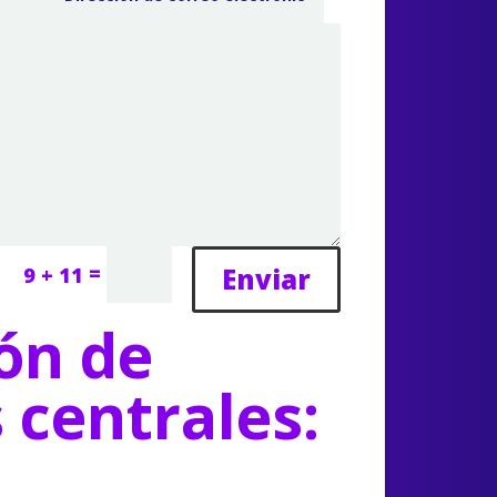
=
Enviar
9 + 11
ón de
s centrales: