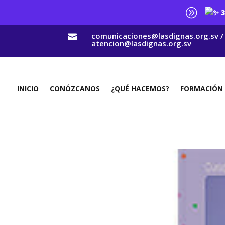
A
3
comunicaciones@lasdignas.org.sv /

atencion@lasdignas.org.sv
INICIO
CONÓZCANOS
¿QUÉ HACEMOS?
FORMACIÓN