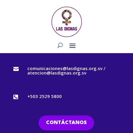
comunicaciones@lasdignas.org.sv /

atencion@lasdignas.org.sv
+503 2529 5800

CONTÁCTANOS