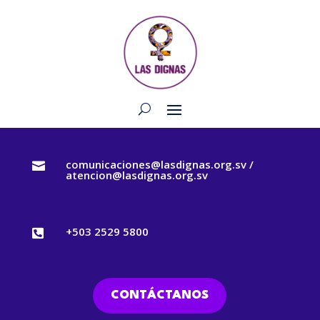
comunicaciones@lasdignas.org.sv /

atencion@lasdignas.org.sv
+503 2529 5800

CONTÁCTANOS