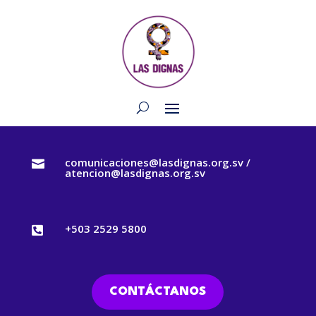
comunicaciones@lasdignas.org.sv /

atencion@lasdignas.org.sv
+503 2529 5800

CONTÁCTANOS