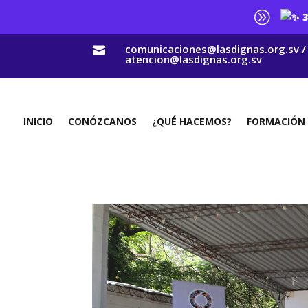
A
3
comunicaciones@lasdignas.org.sv /

atencion@lasdignas.org.sv
INICIO
CONÓZCANOS
¿QUÉ HACEMOS?
FORMACIÓN