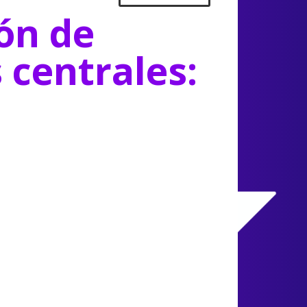
ón de
s centrales: