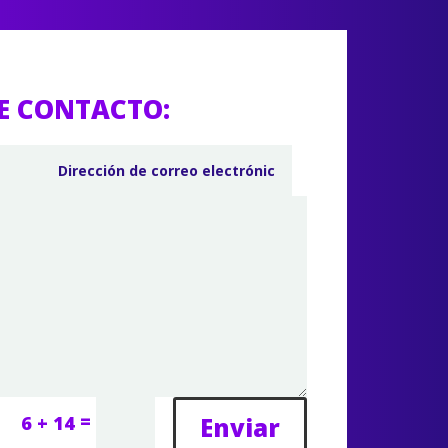
E CONTACTO:
=
Enviar
6 + 14