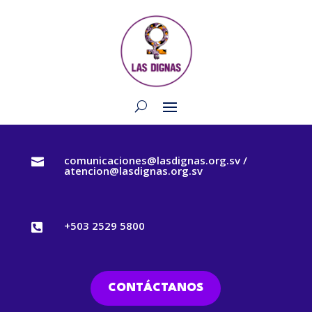
comunicaciones@lasdignas.org.sv /

atencion@lasdignas.org.sv
+503 2529 5800

CONTÁCTANOS