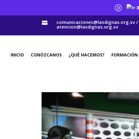
A
3
comunicaciones@lasdignas.org.sv /

atencion@lasdignas.org.sv
INICIO
CONÓZCANOS
¿QUÉ HACEMOS?
FORMACIÓN