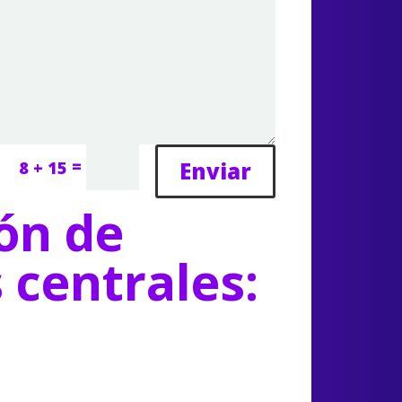
=
Enviar
8 + 15
ón de
s centrales: