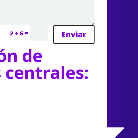
=
Enviar
2 + 6
ón de
s centrales: