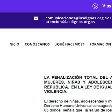
A
35 
comunicaciones@lasdignas.org.sv /

atencion@lasdignas.org.sv
INICIO
CONÓZCANOS
¿QUÉ HACEMOS?
FORMACIÓN