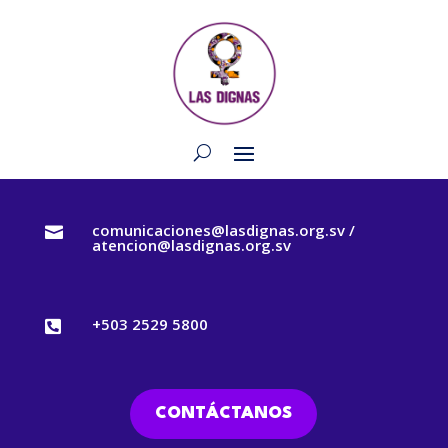
comunicaciones@lasdignas.org.sv /

atencion@lasdignas.org.sv
+503 2529 5800

CONTÁCTANOS