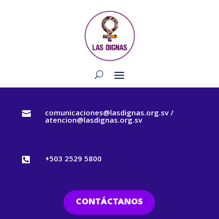
comunicaciones@lasdignas.org.sv /

atencion@lasdignas.org.sv
+503 2529 5800

CONTÁCTANOS