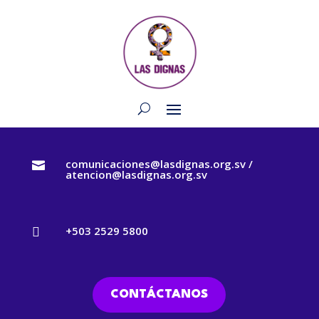
comunicaciones@lasdignas.org.sv /

atencion@lasdignas.org.sv
+503 2529 5800

CONTÁCTANOS