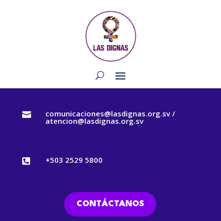
comunicaciones@lasdignas.org.sv /

atencion@lasdignas.org.sv
+503 2529 5800

CONTÁCTANOS