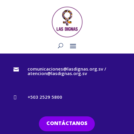
comunicaciones@lasdignas.org.sv /

atencion@lasdignas.org.sv
+503 2529 5800

CONTÁCTANOS