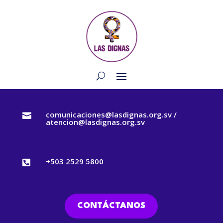
comunicaciones@lasdignas.org.sv /

atencion@lasdignas.org.sv
+503 2529 5800

CONTÁCTANOS