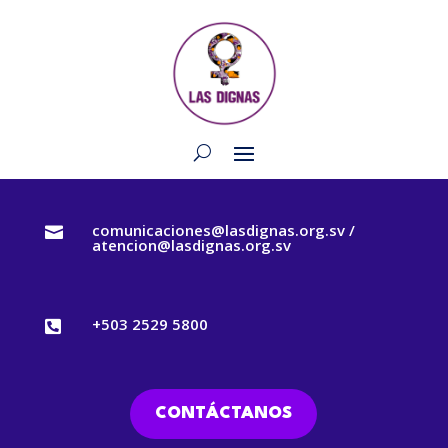
comunicaciones@lasdignas.org.sv /

atencion@lasdignas.org.sv
+503 2529 5800

CONTÁCTANOS