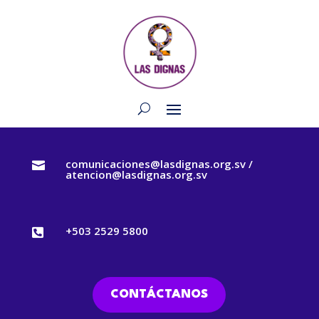
comunicaciones@lasdignas.org.sv /

atencion@lasdignas.org.sv
+503 2529 5800

CONTÁCTANOS