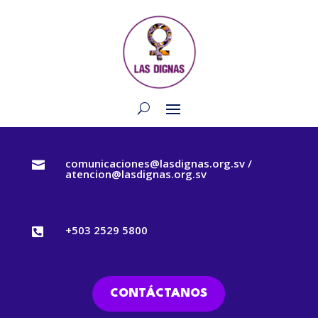
comunicaciones@lasdignas.org.sv /

atencion@lasdignas.org.sv
+503 2529 5800

CONTÁCTANOS