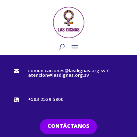
comunicaciones@lasdignas.org.sv /

atencion@lasdignas.org.sv
+503 2529 5800

CONTÁCTANOS