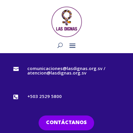
comunicaciones@lasdignas.org.sv /

atencion@lasdignas.org.sv
+503 2529 5800

CONTÁCTANOS