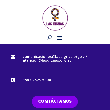
comunicaciones@lasdignas.org.sv /

atencion@lasdignas.org.sv
+503 2529 5800

CONTÁCTANOS