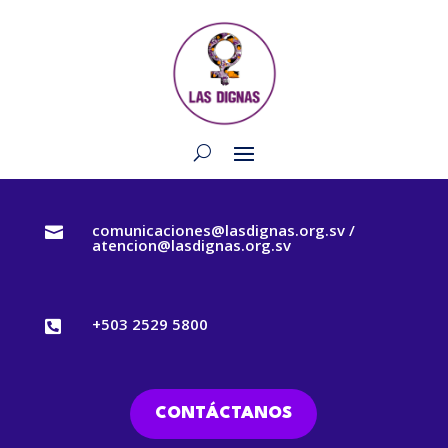
comunicaciones@lasdignas.org.sv /

atencion@lasdignas.org.sv
+503 2529 5800

CONTÁCTANOS