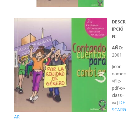
DESCR
IPCIÓ
N:
AÑO:
2001
[icon
name=
»file-
pdf-o»
class=
»»]
DE
SCARG
AR