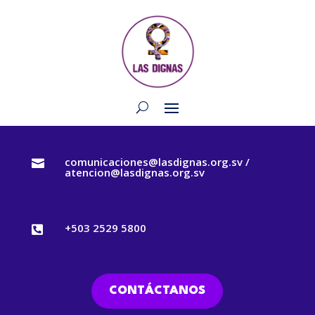
comunicaciones@lasdignas.org.sv /

atencion@lasdignas.org.sv
+503 2529 5800

CONTÁCTANOS