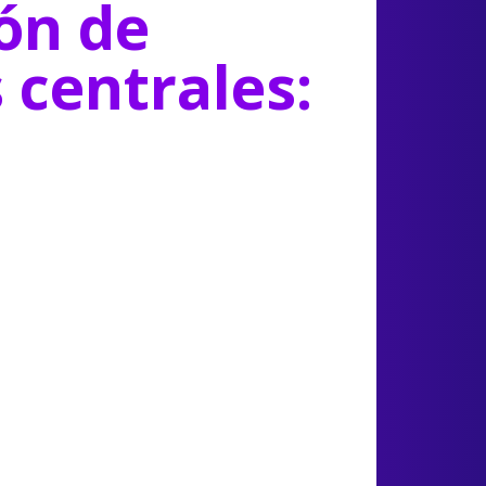
ón de
s centrales: