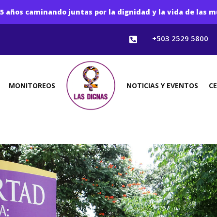
5 años caminando juntas por la dignidad y la vida de las m
+503 2529 5800

MONITOREOS
NOTICIAS Y EVENTOS
C