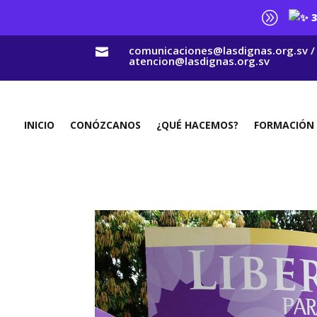
A
3
comunicaciones@lasdignas.org.sv /

atencion@lasdignas.org.sv
INICIO
CONÓZCANOS
¿QUÉ HACEMOS?
FORMACIÓN