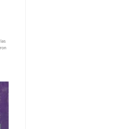
 las
eron