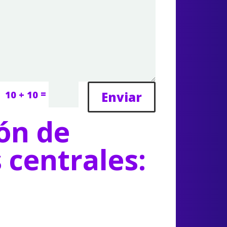
=
Enviar
10 + 10
ón de
s centrales: