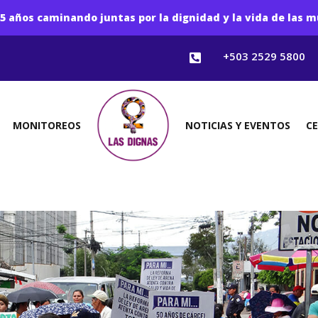
5 años caminando juntas por la dignidad y la vida de las m
+503 2529 5800

MONITOREOS
NOTICIAS Y EVENTOS
C