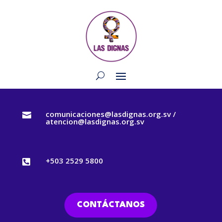
comunicaciones@lasdignas.org.sv /

atencion@lasdignas.org.sv
+503 2529 5800

CONTÁCTANOS