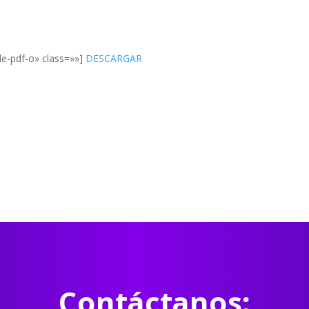
:
le-pdf-o» class=»»]
DESCARGAR
Contáctanos: