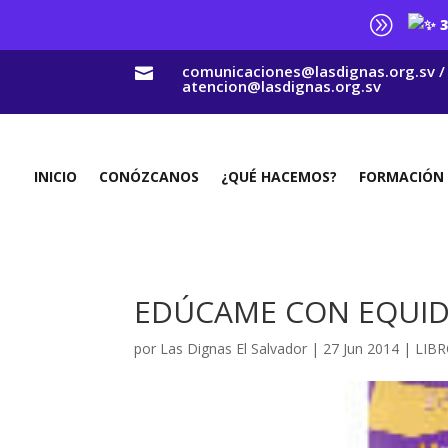
A
3
comunicaciones@lasdignas.org.sv /

atencion@lasdignas.org.sv
INICIO
CONÓZCANOS
¿QUÉ HACEMOS?
FORMACIÓN
EDÚCAME CON EQUIDA
por
Las Dignas El Salvador
|
27 Jun 2014
|
LIBR