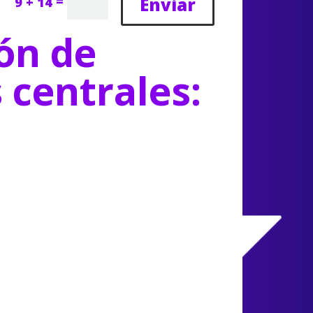
=
Enviar
9 + 14
ón de
s centrales: