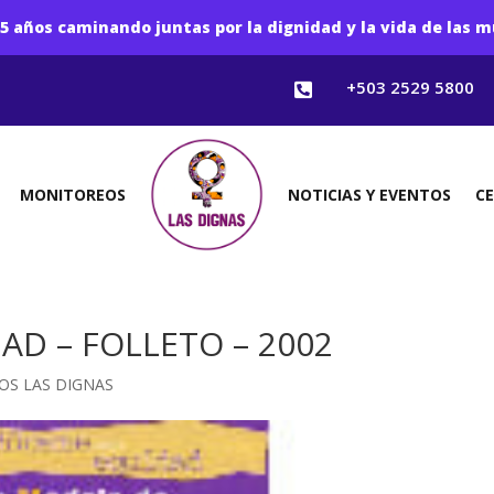
5 años caminando juntas por la dignidad y la vida de las m
+503 2529 5800

MONITOREOS
NOTICIAS Y EVENTOS
C
D – FOLLETO – 2002
OS LAS DIGNAS