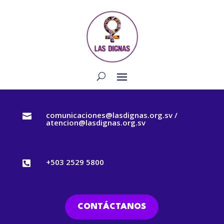
comunicaciones@lasdignas.org.sv /

atencion@lasdignas.org.sv
+503 2529 5800

CONTÁCTANOS