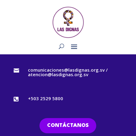
comunicaciones@lasdignas.org.sv /

atencion@lasdignas.org.sv
+503 2529 5800

CONTÁCTANOS