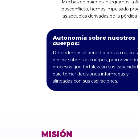
Muchas de quienes integramos la A
posconflicto, hemos impulsado proc
las secuelas derivadas de la pérdida
Autonomía sobre nuestros
cuerpos:
Defendemos el derecho de las mujeres
decidir sobre sus cuerpos, promoviendo
procesos que fortalezcan sus capacida
para tomar decisiones informadas y
alineadas con sus aspiraciones.
MISIÓN