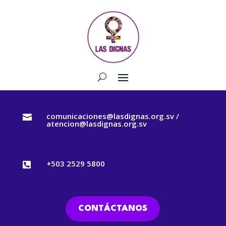
comunicaciones@lasdignas.org.sv /

atencion@lasdignas.org.sv
+503 2529 5800

CONTÁCTANOS