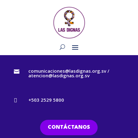
comunicaciones@lasdignas.org.sv /

atencion@lasdignas.org.sv
+503 2529 5800

CONTÁCTANOS