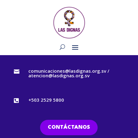
comunicaciones@lasdignas.org.sv /

atencion@lasdignas.org.sv
+503 2529 5800

CONTÁCTANOS