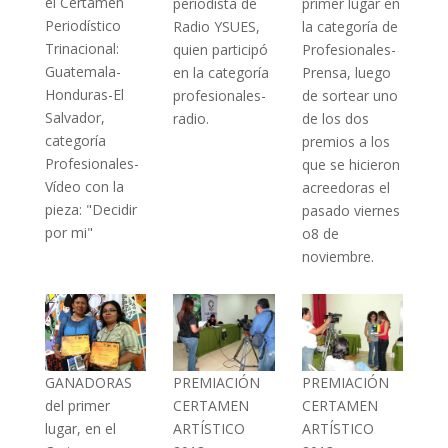
el Certamen
primer lugar en
periodista de
Periodístico
la categoría de
Radio YSUES,
Trinacional:
Profesionales-
quien participó
Guatemala-
Prensa, luego
en la categoría
Honduras-El
de sortear uno
profesionales-
Salvador,
de los dos
radio.
categoría
premios a los
Profesionales-
que se hicieron
Vídeo con la
acreedoras el
pieza: "Decidir
pasado viernes
por mi"
o8 de
noviembre.
GANADORAS
PREMIACIÓN
PREMIACIÓN
del primer
CERTAMEN
CERTAMEN
lugar, en el
ARTÍSTICO
ARTÍSTICO