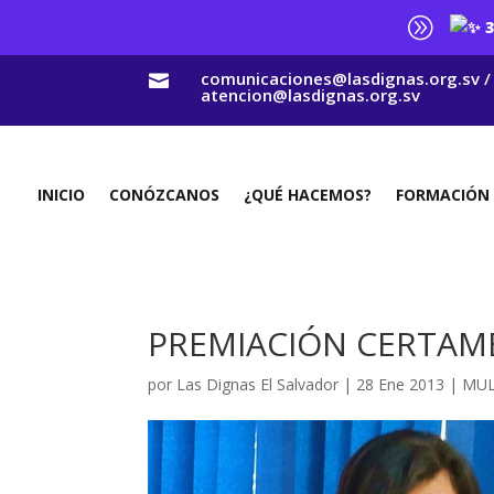
A
3
comunicaciones@lasdignas.org.sv /

atencion@lasdignas.org.sv
INICIO
CONÓZCANOS
¿QUÉ HACEMOS?
FORMACIÓN
PREMIACIÓN CERTAME
por
Las Dignas El Salvador
|
28 Ene 2013
|
MUL