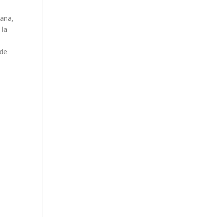
lana,
 la
 de
o