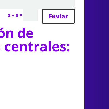
=
Enviar
8 + 8
ón de
s centrales: