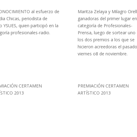
ONOCIMIENTO al esfuerzo de
Maritza Zelaya y Milagro Orel
dia Chicas, periodista de
ganadoras del primer lugar en
o YSUES, quien participó en la
categoría de Profesionales-
goría profesionales-radio.
Prensa, luego de sortear uno
los dos premios a los que se
hicieron acreedoras el pasad
viernes o8 de noviembre.
MIACIÓN CERTAMEN
PREMIACIÓN CERTAMEN
ÍSTICO 2013
ARTÍSTICO 2013