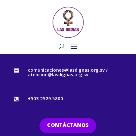
comunicaciones@lasdignas.org.sv /

atencion@lasdignas.org.sv
+503 2529 5800

CONTÁCTANOS