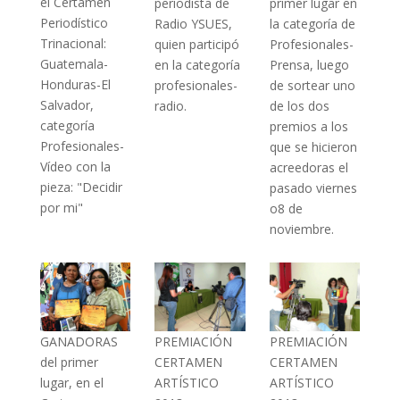
el Certamen
primer lugar en
periodista de
Periodístico
la categoría de
Radio YSUES,
Trinacional:
Profesionales-
quien participó
Guatemala-
Prensa, luego
en la categoría
Honduras-El
de sortear uno
profesionales-
Salvador,
de los dos
radio.
categoría
premios a los
Profesionales-
que se hicieron
Vídeo con la
acreedoras el
pieza: "Decidir
pasado viernes
por mi"
o8 de
noviembre.
GANADORAS
PREMIACIÓN
PREMIACIÓN
del primer
CERTAMEN
CERTAMEN
lugar, en el
ARTÍSTICO
ARTÍSTICO