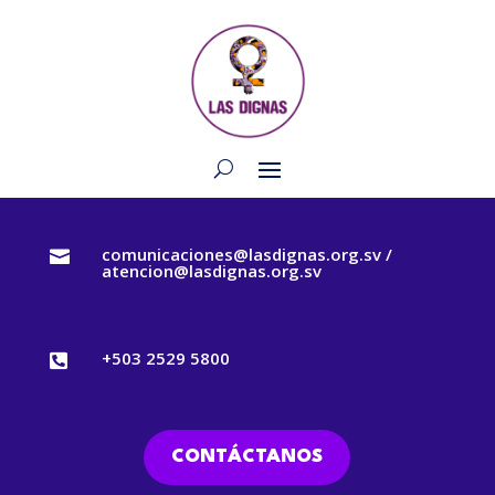
comunicaciones@lasdignas.org.sv /

atencion@lasdignas.org.sv
+503 2529 5800

CONTÁCTANOS